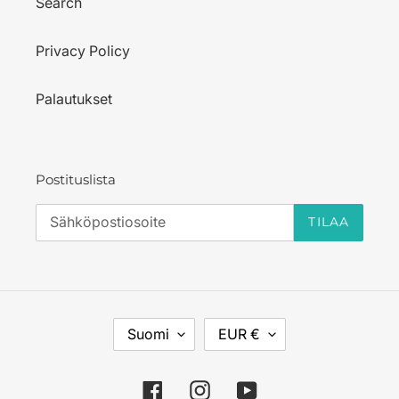
Search
Privacy Policy
Palautukset
Postituslista
TILAA
K
V
Suomi
EUR €
I
A
E
L
L
U
Facebook
Instagram
YouTube