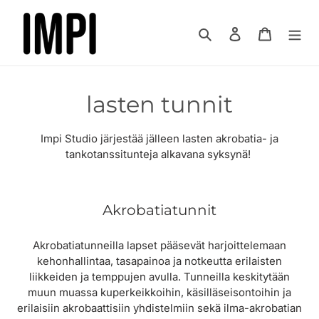
Ohita
ja
Hae
Kirjaudu sisää
Ostoskor
siirry
sisältöön
K
lasten tunnit
o
Impi Studio järjestää jälleen lasten akrobatia- ja
k
tankotanssitunteja alkavana syksynä!
o
e
Akrobatiatunnit
l
Akrobatiatunneilla lapset pääsevät harjoittelemaan
m
kehonhallintaa, tasapainoa ja notkeutta erilaisten
liikkeiden ja temppujen avulla. Tunneilla keskitytään
a
muun muassa kuperkeikkoihin, käsilläseisontoihin ja
erilaisiin akrobaattisiin yhdistelmiin sekä ilma-akrobatian