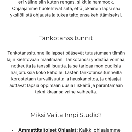
:
eri välineisiin kuten rengas, silkit ja hammock.
Ohjaajamme huolehtivat siitä, että jokainen lapsi saa
yksilöllistä ohjausta ja tukea taitojensa kehittämiseksi.
Tankotanssitunnit
Tankotanssitunneilla lapset pääsevät tutustumaan tämän
lajin kiehtovaan maailmaan. Tankotanssi yhdistää voimaa,
notkeutta ja tanssillisuutta, ja se tarjoaa monipuolisia
harjoituksia koko keholle. Lasten tankotanssitunneilla
korostetaan turvallisuutta ja hauskanpitoa, ja ohjaajat
auttavat lapsia oppimaan uusia liikkeitä ja parantamaan
tekniikkaansa vaihe vaiheelta.
Miksi Valita Impi Studio?
Ammattitaitoiset Ohjaajat:
Kaikki ohjaajamme