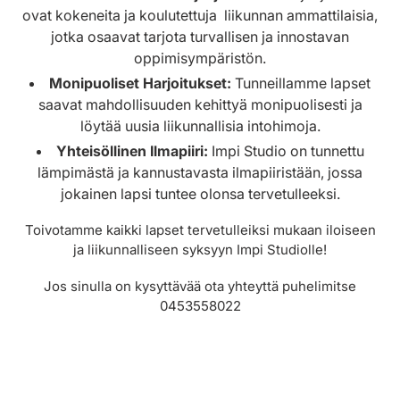
ovat kokeneita ja koulutettuja liikunnan ammattilaisia,
jotka osaavat tarjota turvallisen ja innostavan
oppimisympäristön.
Monipuoliset Harjoitukset:
Tunneillamme lapset
saavat mahdollisuuden kehittyä monipuolisesti ja
löytää uusia liikunnallisia intohimoja.
Yhteisöllinen Ilmapiiri:
Impi Studio on tunnettu
lämpimästä ja kannustavasta ilmapiiristään, jossa
jokainen lapsi tuntee olonsa tervetulleeksi.
Toivotamme kaikki lapset tervetulleiksi mukaan iloiseen
ja liikunnalliseen syksyyn Impi Studiolle!
Jos sinulla on kysyttävää ota yhteyttä puhelimitse
0453558022