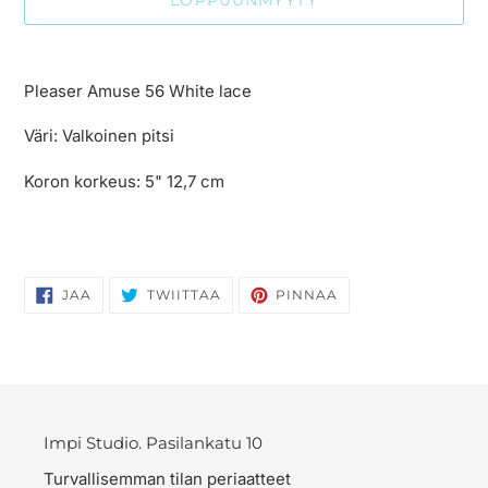
LOPPUUNMYYTY
Tuotteen
lisääminen
Pleaser Amuse 56 White lace
ostoskoriin
Väri: Valkoinen pitsi
Koron korkeus: 5" 12,7 cm
JAA
TWIITTAA
PINNAA
JAA
TWIITTAA
PINNAA
FACEBOOKISSA
TWITTERISSÄ
PINTERESTISSÄ
Impi Studio. Pasilankatu 10
Turvallisemman tilan periaatteet