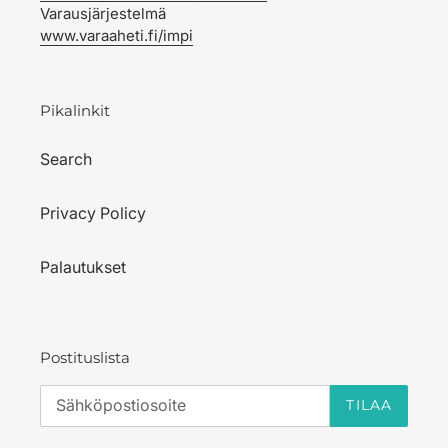
Varausjärjestelmä
www.varaaheti.fi/impi
Pikalinkit
Search
Privacy Policy
Palautukset
Postituslista
TILAA