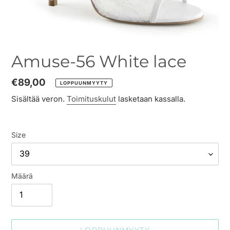
Amuse-56 White lace
Normaalihinta
€89,00
LOPPUUNMYYTY
Sisältää veron.
Toimituskulut
lasketaan kassalla.
Size
Määrä