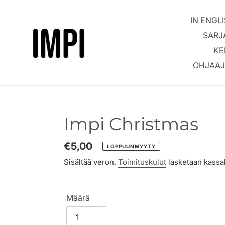
Ohita
ja
IN ENGLI
siirry
SARJ
sisältöön
KE
OHJAAJ
Impi Christmas
Normaalihinta
€5,00
LOPPUUNMYYTY
Sisältää veron.
Toimituskulut
lasketaan kassal
Määrä