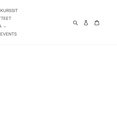
IKURSSIT
TTEET
Hae
Kirjaudu sisää
Ostoskor
A
EVENTS