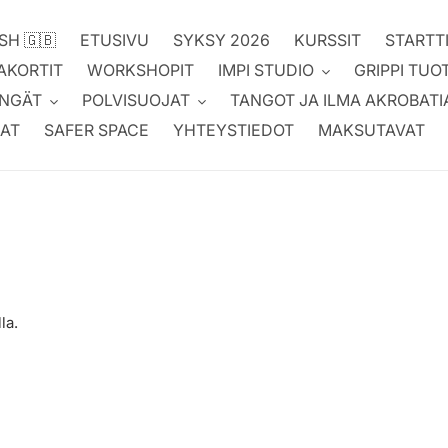
SH 🇬🇧
ETUSIVU
SYKSY 2026
KURSSIT
STARTT
AKORTIT
WORKSHOPIT
IMPI STUDIO
GRIPPI TUO
NGÄT
POLVISUOJAT
TANGOT JA ILMA AKROBATI
AT
SAFER SPACE
YHTEYSTIEDOT
MAKSUTAVAT
la.