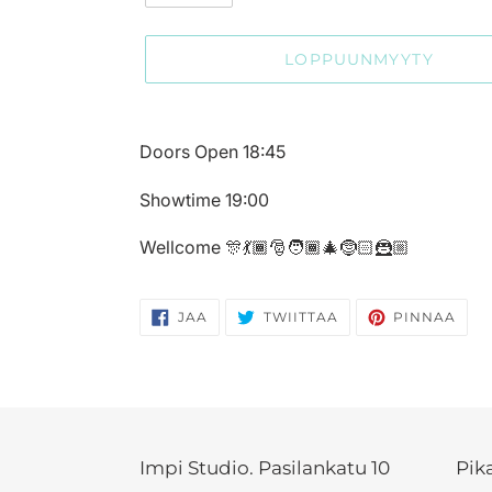
LOPPUUNMYYTY
Tuotteen
lisääminen
Doors Open 18:45
ostoskoriin
Showtime 19:00
Wellcome 🎊💃🏾🎅🧑🏾‍🎄🤶🏻🦹🏼
JAA
TWIITTAA
PIN
JAA
TWIITTAA
PINNAA
FACEBOOKISSA
TWITTERISSÄ
PINT
Impi Studio. Pasilankatu 10
Pika