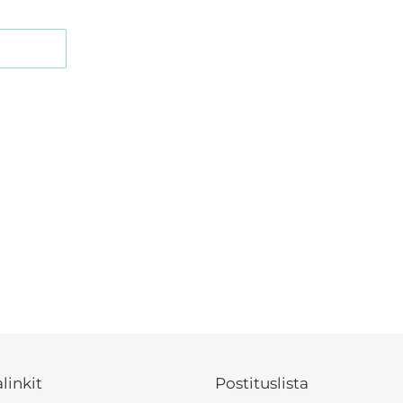
NAA
ERESTISSÄ
linkit
Postituslista