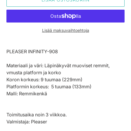
LISÄÄ OSTOSKORIIN
Lisää maksuvaihtoehtoja
Tuotteen
lisääminen
PLEASER INFINITY-908
ostoskoriin
Materiaali ja väri: Läpinäkyvät muoviset remmit,
vmusta platform ja korko
Koron korkeus: 9 tuumaa (229mm)
Platformin korkeus: 5
tuumaa (133mm)
Malli: Remmikenkä
Toimitusaika noin 3 viikkoa.
Valmistaja: Pleaser