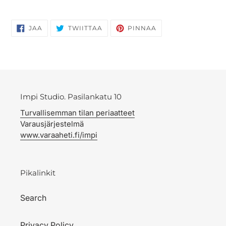
JAA
TWIITTAA
PINNAA
JAA
TWIITTAA
PINNAA
FACEBOOKISSA
TWITTERISSÄ
PINTERESTISSÄ
Impi Studio. Pasilankatu 10
Turvallisemman tilan periaatteet
Varausjärjestelmä
www.varaaheti.fi/impi
Pikalinkit
Search
Privacy Policy