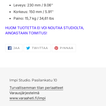
Leveys: 230 mm / 9.06''
Korkeus: 150 mm / 5.91''
Paino: 15,7 kg / 34,61 lbs
HUOM TUOTETTA EI VOI NOUTAA STUDIOLTA,
AINOASTAAN TOIMITUS!
JAA
TWIITTAA
PINNAA
JAA
TWIITTAA
PINNAA
FACEBOOKISSA
TWITTERISSÄ
PINTERESTISSÄ
Impi Studio. Pasilankatu 10
Turvallisemman tilan periaatteet
Varausjärjestelmä
www.varaaheti.fi/impi