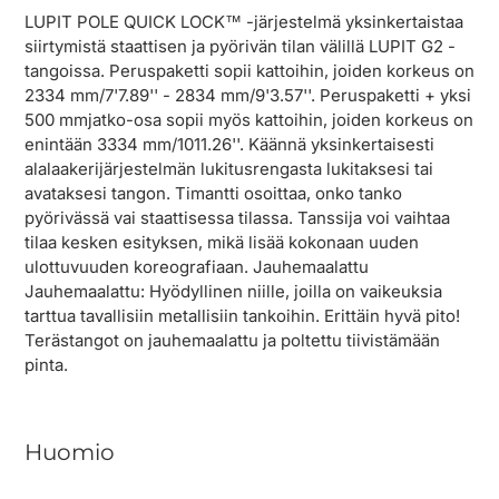
LUPIT POLE QUICK LOCK™ -järjestelmä yksinkertaistaa
siirtymistä staattisen ja pyörivän tilan välillä LUPIT G2 -
tangoissa. Peruspaketti sopii kattoihin, joiden korkeus on
2334 mm/7'7.89'' - 2834 mm/9'3.57''. Peruspaketti + yksi
500 mmjatko-osa sopii myös kattoihin, joiden korkeus on
enintään 3334 mm/1011.26''. Käännä yksinkertaisesti
alalaakerijärjestelmän lukitusrengasta lukitaksesi tai
avataksesi tangon. Timantti osoittaa, onko tanko
pyörivässä vai staattisessa tilassa. Tanssija voi vaihtaa
tilaa kesken esityksen, mikä lisää kokonaan uuden
ulottuvuuden koreografiaan. Jauhemaalattu
Jauhemaalattu: Hyödyllinen niille, joilla on vaikeuksia
tarttua tavallisiin metallisiin tankoihin. Erittäin hyvä pito!
Terästangot on jauhemaalattu ja poltettu tiivistämään
pinta.
Huomio