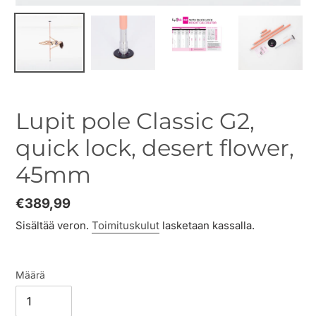
Lupit pole Classic G2,
quick lock, desert flower,
45mm
Normaalihinta
€389,99
Sisältää veron.
Toimituskulut
lasketaan kassalla.
Määrä