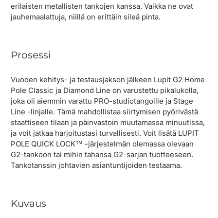
erilaisten metallisten tankojen kanssa. Vaikka ne ovat
jauhemaalattuja, niillä on erittäin sileä pinta.
Prosessi
Vuoden kehitys- ja testausjakson jälkeen Lupit G2 Home
Pole Classic ja Diamond Line on varustettu pikalukolla,
joka oli aiemmin varattu PRO-studiotangoille ja Stage
Line -linjalle. Tämä mahdollistaa siirtymisen pyörivästä
staattiseen tilaan ja päinvastoin muutamassa minuutissa,
ja voit jatkaa harjoitustasi turvallisesti. Voit lisätä LUPIT
POLE QUICK LOCK™ -järjestelmän olemassa olevaan
G2-tankoon tai mihin tahansa G2-sarjan tuotteeseen.
Tankotanssin johtavien asiantuntijoiden testaama.
Kuvaus