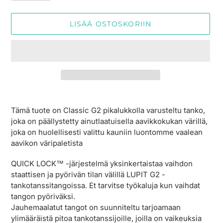
LISÄÄ OSTOSKORIIN
Tuotteen
lisääminen
Tämä tuote on Classic G2 pikalukkolla varusteltu tanko,
ostoskoriin
joka on päällystetty ainutlaatuisella aavikkokukan värillä,
joka on huolellisesti valittu kauniin luontomme vaalean
aavikon väripaletista
QUICK LOCK™ -järjestelmä yksinkertaistaa vaihdon
staattisen ja pyörivän tilan välillä LUPIT G2 -
tankotanssitangoissa. Et tarvitse työkaluja kun vaihdat
tangon pyöriväksi.
Jauhemaalatut tangot on suunniteltu tarjoamaan
ylimääräistä pitoa tankotanssijoille, joilla on vaikeuksia